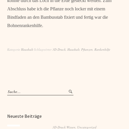
konnte durch das Loch in die Erde gesteckt werden. Zum
Abschluss habe ich die Pflanze noch locker mit einem
Bindfaden an den Bambusstab fixiert und fertig war die
Bohnenrankenhilfe.
Kategorie
Haushalt
Schlagwörter
3D-Druck
,
Haushalt
,
Pflanzen
,
Rankenhilfe
Neueste Beiträge
3D-Druck Wissen
,
Uncategorized