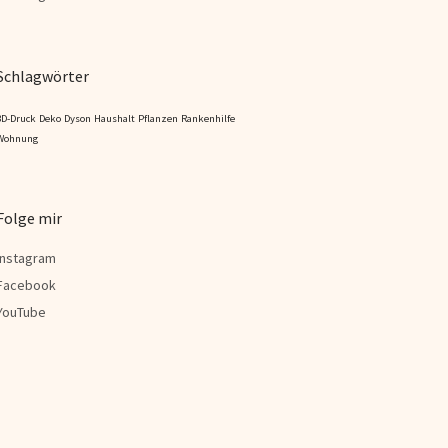
Schlagwörter
3D-Druck
Deko
Dyson
Haushalt
Pflanzen
Rankenhilfe
Wohnung
Folge mir
Instagram
Facebook
YouTube