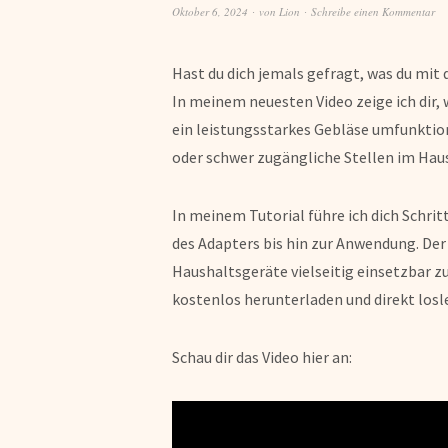
Oktober 6, 2024
von
Lion
Schreibe einen Kommentar
Hast du dich jemals gefragt, was du mit
In meinem neuesten Video zeige ich dir,
ein leistungsstarkes Gebläse umfunktion
oder schwer zugängliche Stellen im Haus
In meinem Tutorial führe ich dich Schrit
des Adapters bis hin zur Anwendung. De
Haushaltsgeräte vielseitig einsetzbar z
kostenlos herunterladen und direkt losl
Schau dir das Video hier an: