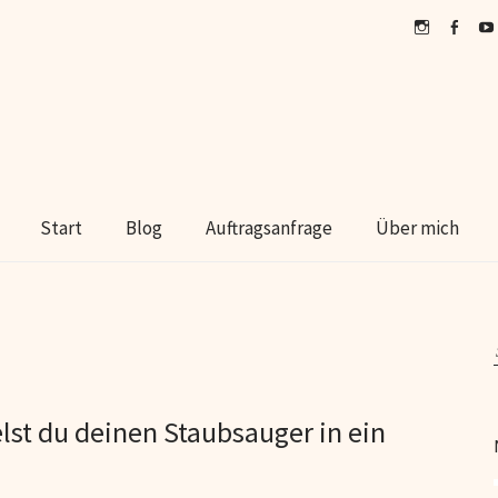
Instagram
Faceboo
You
Start
Blog
Auftragsanfrage
Über mich
st du deinen Staubsauger in ein